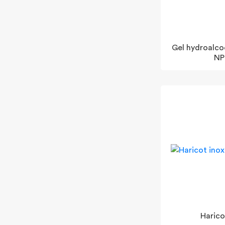
Gel hydroalcoolique ANIOSGEL 85
NPC
Harico