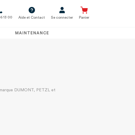
6 13 00
Aide et Contact
Se connecter
Panier
MAINTENANCE
 la marque DUMONT, PETZL et