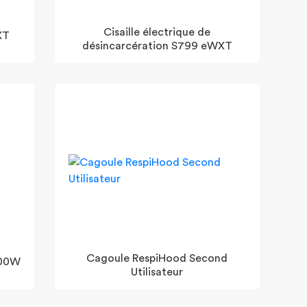
Cisaille électrique de
XT
désincarcération S799 eWXT
Cagoule RespiHood Second
000W
Utilisateur