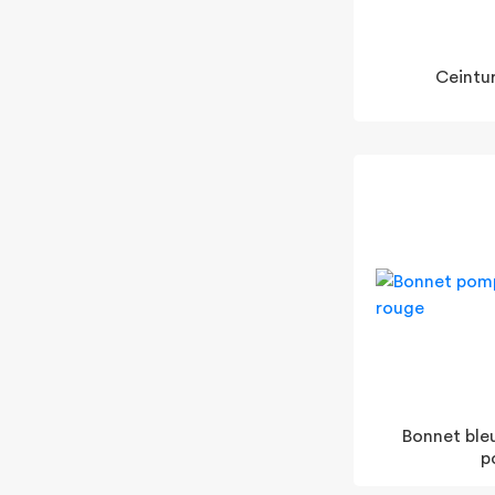
Ceintu
Bonnet ble
p