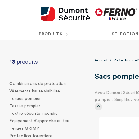
PRODUITS
SÉLECTION
Accueil
/
Protection de
13
produits
Sacs pompier
Combinaisons de protection
Vêtements haute visibilité
Avec Dumont Sécurité,
Tenues pompier
pompier
. Simplifiez 
Textile pompier
Textile sécurité incendie
Equipement d'approche au feu
Tenues GRIMP
Protection forestière