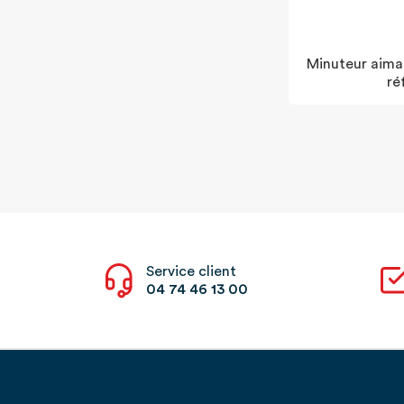
Minuteur aima
ré
Service client
04 74 46 13 00