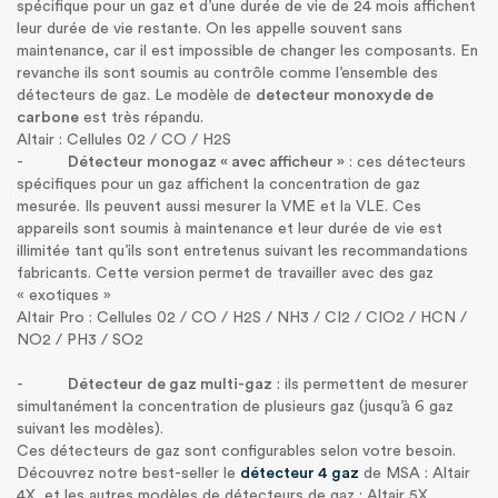
spécifique pour un gaz et d’une durée de vie de 24 mois affichent
leur durée de vie restante. On les appelle souvent sans
maintenance, car il est impossible de changer les composants. En
revanche ils sont soumis au contrôle comme l’ensemble des
détecteurs de gaz. Le modèle de
detecteur monoxyde de
carbone
est très répandu.
Altair : Cellules 02 / CO / H2S
-
Détecteur monogaz « avec afficheur »
: ces détecteurs
spécifiques pour un gaz affichent la concentration de gaz
mesurée. Ils peuvent aussi mesurer la VME et la VLE. Ces
appareils sont soumis à maintenance et leur durée de vie est
illimitée tant qu’ils sont entretenus suivant les recommandations
fabricants. Cette version permet de travailler avec des gaz
« exotiques »
Altair Pro : Cellules 02 / CO / H2S / NH3 / CI2 / CIO2 / HCN /
NO2 / PH3 / SO2
-
Détecteur de gaz multi-gaz
: ils permettent de mesurer
simultanément la concentration de plusieurs gaz (jusqu’à 6 gaz
suivant les modèles).
Ces détecteurs de gaz sont configurables selon votre besoin.
Découvrez notre best-seller le
détecteur 4 gaz
de MSA : Altair
4X, et les autres modèles de détecteurs de gaz : Altair 5X,