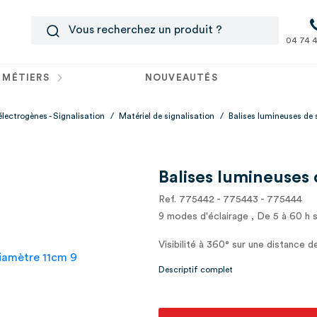
04 74 4
 MÉTIERS
NOUVEAUTÉS
électrogènes - Signalisation
/
Matériel de signalisation
/
Balises lumineuses de 
Balises lumineuses 
Ref. 775442 - 775443 - 775444
9 modes d'éclairage , De 5 à 60 h 
Visibilité à 360° sur une distance 
Descriptif complet
Utilisable intérieur/extérieur (IP66)