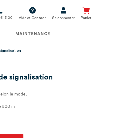
6 13 00
Aide et Contact
Se connecter
Panier
MAINTENANCE
signalisation
de signalisation
selon le mode,
de 500 m
, Flotte en surface,