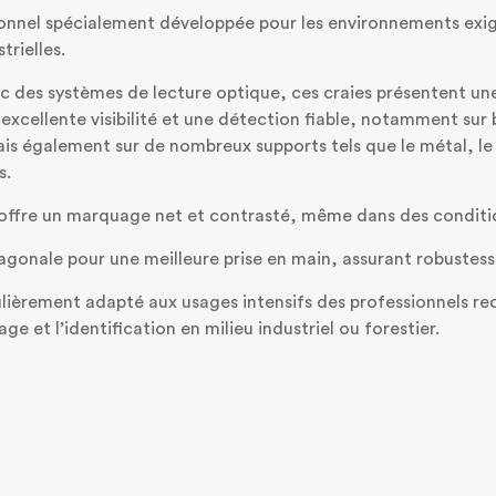
nnel spécialement développée pour les environnements exigea
trielles.
ec des systèmes de lecture optique, ces craies présentent un
excellente visibilité et une détection fiable, notamment sur
s également sur de nombreux supports tels que le métal, le b
s.
 offre un marquage net et contrasté, même dans des condition
gonale pour une meilleure prise en main, assurant robustesse
lièrement adapté aux usages intensifs des professionnels rec
ge et l’identification en milieu industriel ou forestier.