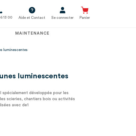
6 13 00
Aide et Contact
Se connecter
Panier
MAINTENANCE
nes luminescentes
jaunes luminescentes
l spécialement développée pour les
es scieries, chantiers bois ou activités
ilisées avec de1