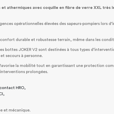
t athermiques avec coquille en fibre de verre XXL très l
ences opérationnelles élevées des sapeurs‑pompiers lors d’i
, confort durable et robustesse terrain, même dans les condit
es bottes JOKER V2 sont destinées à tous types d’interventio
s et secours à personne.
vorise la mobilité tout en garantissant une protection comp
d’interventions prolongées.
e contact HRO,
CI,
ue et mécanique.