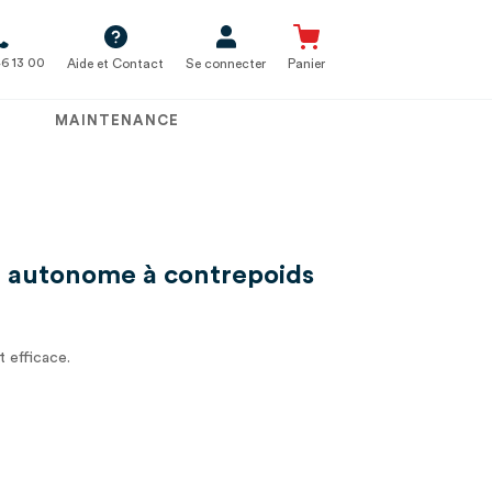
6 13 00
Aide et Contact
Se connecter
Panier
MAINTENANCE
ge autonome à contrepoids
 efficace.