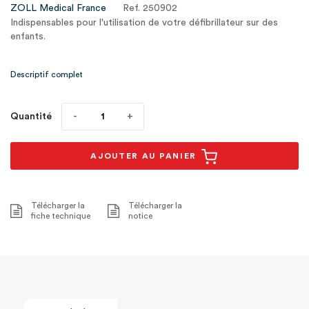
ZOLL Medical France
Ref. 250902
Indispensables pour l'utilisation de votre défibrillateur sur des
enfants.
Pour les patients de moins de 8 ans ou pesant moins de 25 kg.
Descriptif complet
Compatibles avec le défibrillateur Powerheart G5.
Quantité
AJOUTER AU PANIER
Télécharger la
Télécharger la
fiche technique
notice