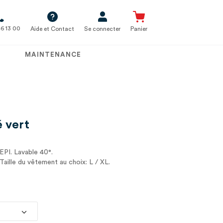
6 13 00
Aide et Contact
Se connecter
Panier
MAINTENANCE
é vert
 EPI. Lavable 40°.
aille du vêtement au choix: L / XL.