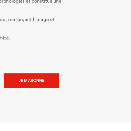
orphologies et constitue une
ace, renforçant l’image et
mité.
JE M’ABONNE