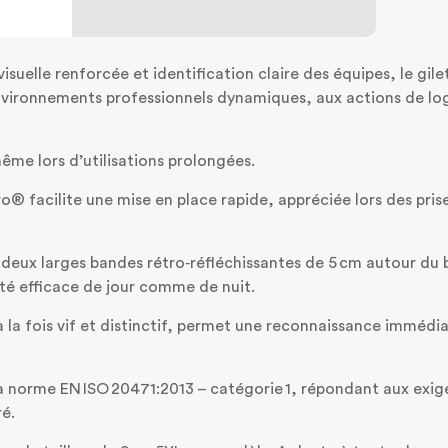
uelle renforcée et identification claire des équipes, le gilet 
vironnements professionnels dynamiques, aux actions de log
même lors d’utilisations prolongées.
o® facilite une mise en place rapide, appréciée lors des pris
deux larges bandes rétro‑réfléchissantes de 5 cm autour du
lité efficace de jour comme de nuit.
, à la fois vif et distinctif, permet une reconnaissance imméd
a norme EN ISO 20471:2013 – catégorie 1, répondant aux exige
é.