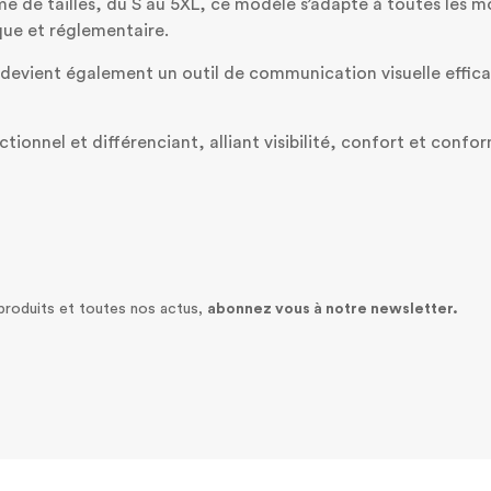
e de tailles, du S au 5XL, ce modèle s’adapte à toutes les m
que et réglementaire.
 devient également un outil de communication visuelle effic
ionnel et différenciant, alliant visibilité, confort et confor
 produits et toutes nos actus,
abonnez vous à notre newsletter.