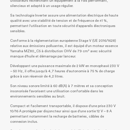
utilisateurs recherchant un équipement à la fois performant,
silencieux et adapté à un usage régulier.
Sa technologie Inverter assure une alimentation électrique de haute
qualité avec une stabilité de tension et de fréquence de ±1 %,
permettant l'utilisation en toute sécurité d'appareils électroniques
sensibles.
Conforme à la réglementation européenne Stage V (UE 2016/1628)
relative aux émissions polluantes, il est équipé d'un moteur essence
Yamaha MZ80_C5 à distribution OHV de 79 cm³ avec sécurité
manque d'huile et démarrage par lanceur.
Développant une puissance maximale de 2 kW en monophasé 230 V
– 50 Hz, il offre jusqu'à 4,7 heures d'autonomie à 75 % de charge
grâce à son réservoir de 4,2 litres.
Son niveau sonore limité à 60 dB(A) à 7 mètres et sa conception
insonorisée favorisent une utilisation confortable dans les
environnements sensibles au bruit.
Compact et facilement transportable, il dispose d'une prise 230 V
10/16 A protégée par disjoncteur ainsi que d'une sortie 12 V – 8 A
permettant notamment la recharge de batteries, câbles de
connexion inclus.