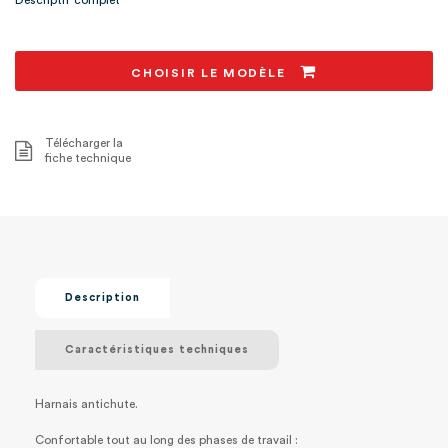
Descriptif complet
Nouveauté : Ce modèle permet d'ajouter des options sur
demande
CHOISIR LE MODÈLE
Télécharger la
fiche technique
Description
Caractéristiques techniques
Harnais antichute.
Confortable tout au long des phases de travail :