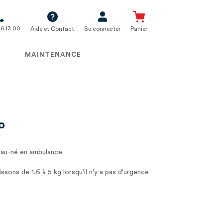
6 13 00
Aide et Contact
Se connecter
Panier
MAINTENANCE
o
au-né en ambulance.
ssons de 1,6 à 5 kg lorsqu'il n'y a pas d'urgence
man.