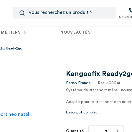
04 74 4
 MÉTIERS
NOUVEAUTÉS
fix Ready2go
Kangoofix Ready2g
Ferno France
Ref. 508014
Système de transport mère - nouve
Adapté pour le transport des nourri
vitale ni pour le bébé, ni pour la ma
Descriptif complet
Quantité