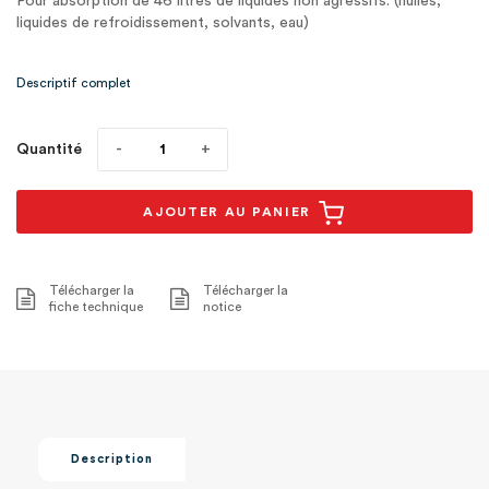
Pour absorption de 46 litres de liquides non agressifs. (huiles,
liquides de refroidissement, solvants, eau)
Fût conteneur d'une capacité de 76L
Descriptif complet
Quantité
AJOUTER AU PANIER
Télécharger la
Télécharger la
fiche technique
notice
Description