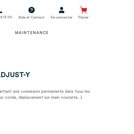
6 13 00
Aide et Contact
Se connecter
Panier
MAINTENANCE
ADJUST-Y
ettant une connexion permanente dans tous les
r corde, déplacement sur main courante...).