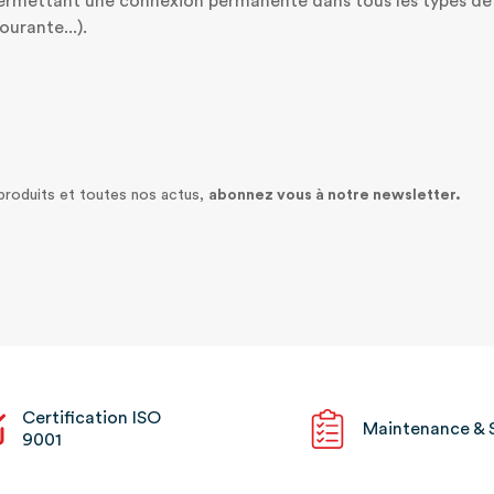
ermettant une connexion permanente dans tous les types de
urante...).
 produits et toutes nos actus,
abonnez vous à notre newsletter.
Certification ISO
Maintenance & 
9001