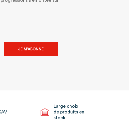
 progressions (remontée sur
JE M’ABONNE
Large choix
SAV
de produits en
stock