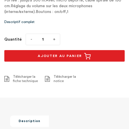
Portée : jusqu’à 300 m.Avec micro déporté, câble spiralé de 150
cm.Réglage du volume sur les deux microphones
(interne/externe).Boutons : on/off,1
Descriptif complet
Quantité
AJOUTER AU PANIER
Télécharger la
Télécharger la
fiche technique
notice
Description