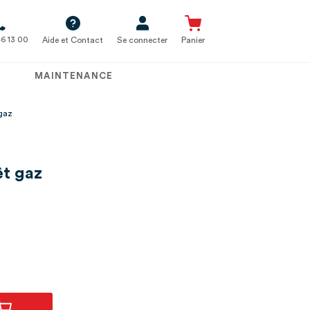
6 13 00
Aide et Contact
Se connecter
Panier
MAINTENANCE
 gaz
t gaz