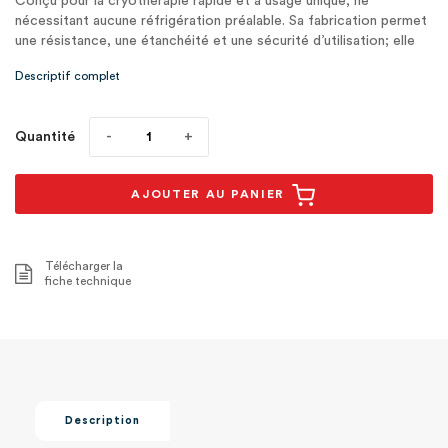
Conçu pour la cryothérapie rapide et à usage unique, ne
nécessitant aucune réfrigération préalable. Sa fabrication permet
une résistance, une étanchéité et une sécurité d’utilisation; elle
intèg1
Descriptif complet
Quantité
AJOUTER AU PANIER
Télécharger la
fiche technique
Description