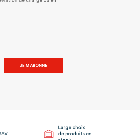
éviation de charge ou en
JE M’ABONNE
Large choix
SAV
de produits en