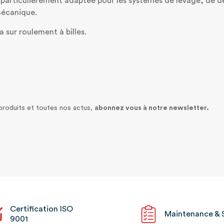
t particulièrement adaptée pour les systèmes de levage, de d
mécanique.
 sur roulement à billes.
 produits et toutes nos actus,
abonnez vous à notre newsletter.
Certification ISO
Maintenance & 
9001