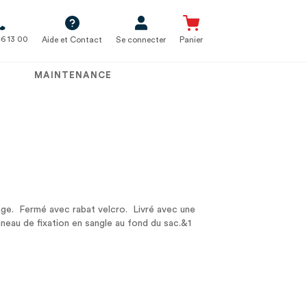
6 13 00
Aide et Contact
Se connecter
Panier
MAINTENANCE
age. Fermé avec rabat velcro. Livré avec une
nneau de fixation en sangle au fond du sac.&1