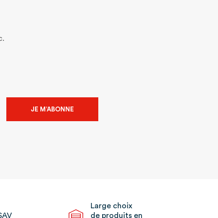
c.
JE M’ABONNE
Large choix
SAV
de produits en