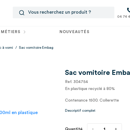
04 74 4
 MÉTIERS
NOUVEAUTÉS
c à vomi
/
Sac vomitoire Embag
Sac vomitoire Emb
Ref. 304754
En plastique recyclé à 80%
Contenance 1500. Collerette
Descriptif complet
Quantité