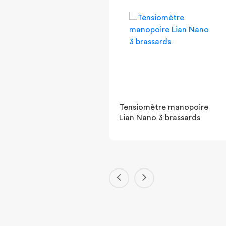
cope adulte double
Tensiomètre manopoire
n Magister
Lian Nano 3 brassards