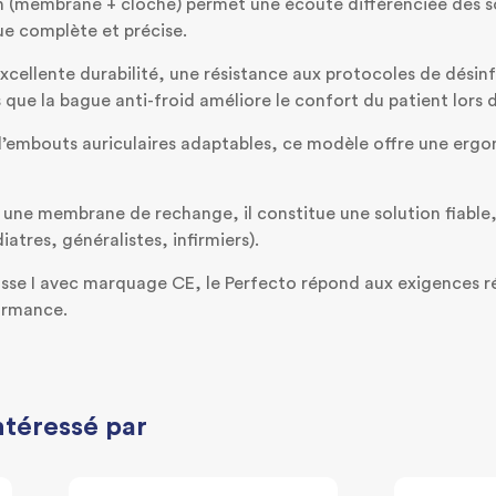
n (membrane + cloche) permet une écoute différenciée des so
que complète et précise.
 excellente durabilité, une résistance aux protocoles de désin
 que la bague anti-froid améliore le confort du patient lors 
d’embouts auriculaires adaptables, ce modèle offre une erg
t une membrane de rechange, il constitue une solution fiab
iatres, généralistes, infirmiers).
lasse I avec marquage CE, le Perfecto répond aux exigences
ormance.
ntéressé par