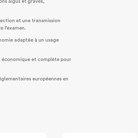
ns aigus et graves,
fection et une transmission
de l’examen.
onomie adaptée à un usage
le, économique et complète pour
 réglementaires européennes en