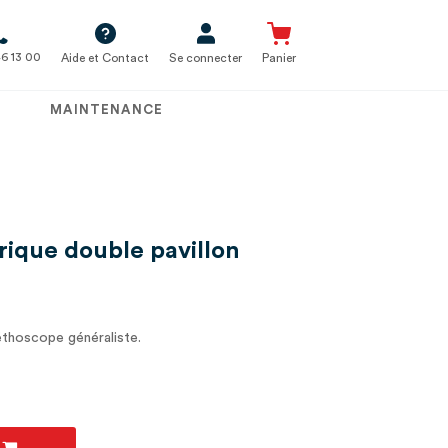
6 13 00
Aide et Contact
Se connecter
Panier
MAINTENANCE
rique double pavillon
téthoscope généraliste.