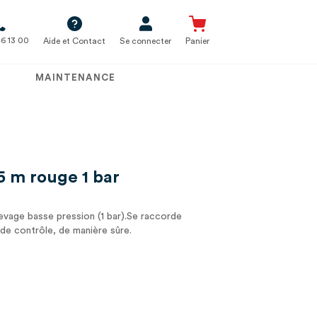
6 13 00
Aide et Contact
Se connecter
Panier
MAINTENANCE
5 m rouge 1 bar
levage basse pression (1 bar).Se raccorde
 de contrôle, de manière sûre.