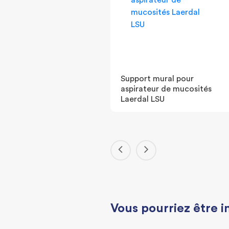
'aspiration SERRES
Support mural pour
nique 1000ml - avec
aspirateur de mucosités
t
Laerdal LSU
Vous pourriez être i