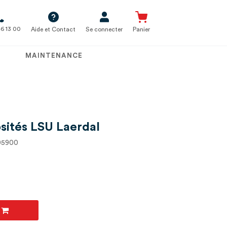
6 13 00
Aide et Contact
Se connecter
Panier
MAINTENANCE
sités LSU Laerdal
305900