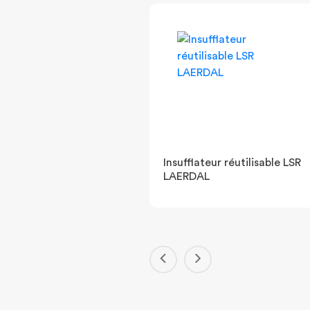
eur de mucosités
Insufflateur réutilisable LSR
Res Q Vac
LAERDAL