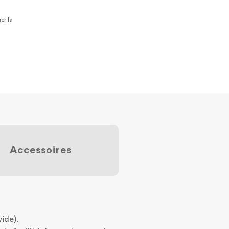
er la
Accessoires
vide).