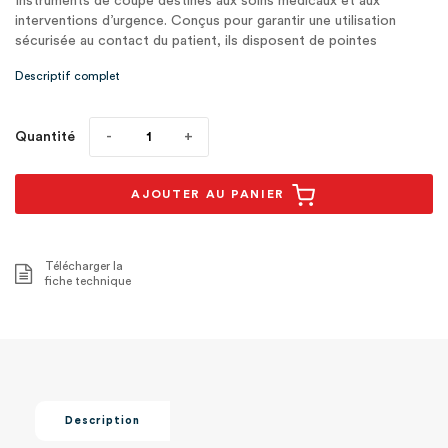
Instruments de coupe destinés aux soins médicaux et aux
interventions d’urgence. Conçus pour garantir une utilisation
sécurisée au contact du patient, ils disposent de pointes
arrondies (bouts m1
Descriptif complet
Quantité
AJOUTER AU PANIER
Télécharger la
fiche technique
Description