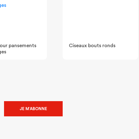
pour pansements
Ciseaux bouts ronds
ges
JE M’ABONNE