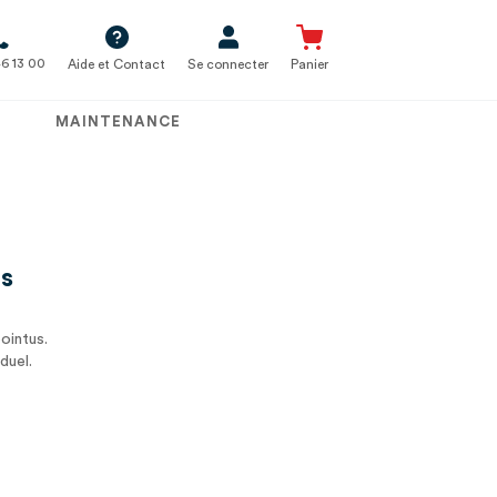
6 13 00
Aide et Contact
Se connecter
Panier
MAINTENANCE
us
ointus.
duel.