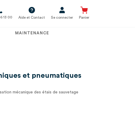
6 13 00
Aide et Contact
Se connecter
Panier
MAINTENANCE
aniques et pneumatiques
isation mécanique des étais de sauvetage
e utilisation pneumatique à commander