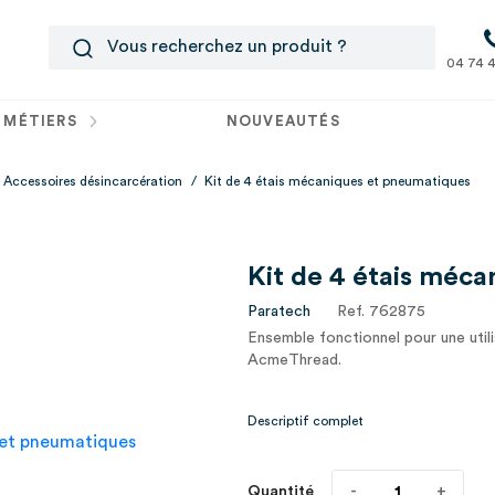
04 74 4
 MÉTIERS
NOUVEAUTÉS
Accessoires désincarcération
/
Kit de 4 étais mécaniques et pneumatiques
Kit de 4 étais méc
Paratech
Ref. 762875
Ensemble fonctionnel pour une util
AcmeThread.
Système de mise en œuvre pour un
Descriptif complet
séparément.
Quantité