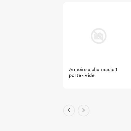
 murale lave oeil
Armoire à pharmacie 1
porte - Vide