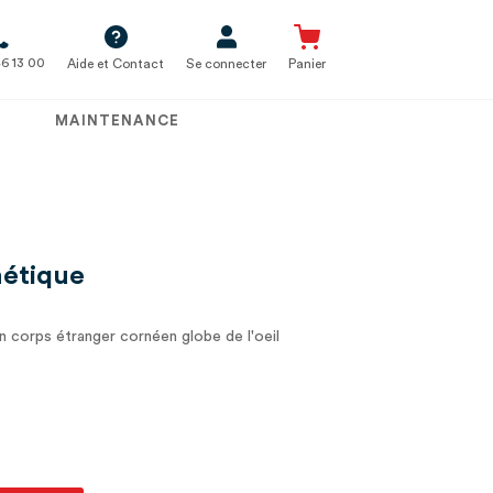
6 13 00
Aide et Contact
Se connecter
Panier
MAINTENANCE
nétique
on corps étranger cornéen globe de l'oeil